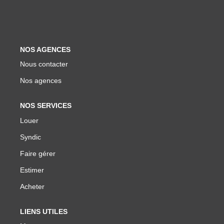
Biens Vendus
ESTIMER
NOS AGENCES
Nous contacter
LOUER
Nos agences
Nos Annonces
NOS SERVICES
Louer Avec Okey
Louer
Dossier De Candidature
Syndic
Faire gérer
FAIRE GÉRER
Estimer
Acheter
SYNDIC
LIENS UTILES