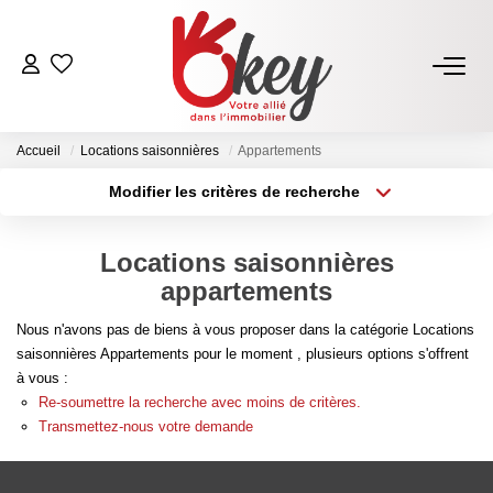
ACHETER
Accueil
Locations saisonnières
Appartements
Nos Annonces
Modifier les critères de recherche
Terrains À Bâtir Issoire
Type de transaction
Localisation
Acheter
Localisation
Acheter Avec Okey
Locations saisonnières
Type de bien
Sélectionnez...
Surface min
appartements
VENDRE
Nous n'avons pas de biens à vous proposer dans la catégorie Locations
Plus de critères
Budget max
saisonnières Appartements pour le moment , plusieurs options s'offrent
Estimer Mon Bien
à vous :
Créer une alerte
Re-soumettre la recherche avec moins de critères.
Vendre Avec Okey
Transmettez-nous votre demande
Combien D’acquéreurs Potentiels Pour Mon Bien ?
Espace Vendeur