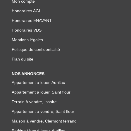
Mon compte
NOTRE GROUPE
Honoraires AGI
Nos Agences
Honoraires ENAVANT
Notre Équipe
Honoraires VDS
Nos Partenaires
Mentions légales
Nous Rejoindre
Politique de confidentialité
Nos Actualités Immo
Plan du site
Nous Contacter
NOS ANNONCES
Appartement à louer, Aurillac
ESPACE CLIENT
Appartement à louer, Saint flour
Espace Client Saint-Flour (VDS Immobilier)
Terrain à vendre, Issoire
Espace Client Aurillac (AGI)
Appartement à vendre, Saint flour
Espace Dossier Location
Maison à vendre, Clermont ferrand
Parking / box à louer, Aurillac