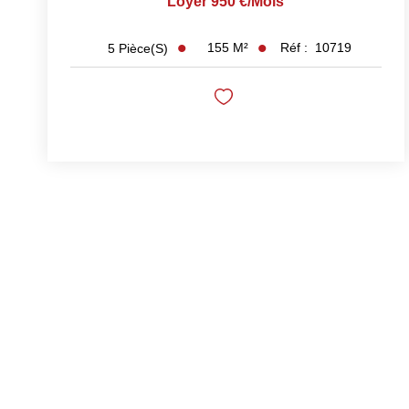
Loyer 950 €/mois
155
M²
Réf :
10719
5
Pièce(s)