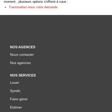
moment , plusieurs options s'offrent à vous :
Biens Vendus
Transmettez-nous votre demande
ESTIMER
LOUER
NOS AGENCES
Nos Annonces
Nous contacter
Louer Avec Okey
Nos agences
Dossier De Candidature
NOS SERVICES
Louer
FAIRE GÉRER
Syndic
SYNDIC
Faire gérer
Estimer