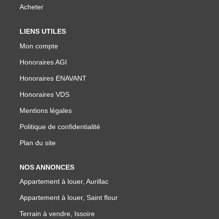
NOTRE GROUPE
Acheter
Nos Agences
LIENS UTILES
Notre Équipe
Mon compte
Nos Partenaires
Honoraires AGI
Nous Rejoindre
Honoraires ENAVANT
Nos Actualités Immo
Honoraires VDS
Nous Contacter
Mentions légales
Politique de confidentialité
ESPACE CLIENT
Plan du site
Espace Client Saint-Flour (VDS Immobilier)
NOS ANNONCES
Appartement à louer, Aurillac
Espace Client Aurillac (AGI)
Appartement à louer, Saint flour
Espace Dossier Location
Terrain à vendre, Issoire