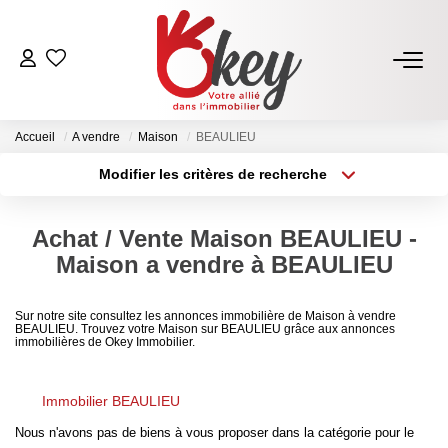
ACHETER
Accueil
A vendre
Maison
BEAULIEU
Nos Annonces
Modifier les critères de recherche
Terrains À Bâtir Issoire
Type de transaction
Localisation
Acheter
Localisation
Acheter Avec Okey
Achat / Vente Maison BEAULIEU -
Type de bien
Sélectionnez...
Surface min
Maison a vendre à BEAULIEU
VENDRE
Plus de critères
Budget max
Sur notre site consultez les annonces immobilière de Maison à vendre
BEAULIEU. Trouvez votre Maison sur BEAULIEU grâce aux annonces
Estimer Mon Bien
immobilières de Okey Immobilier.
Créer une alerte
Vendre Avec Okey
Combien D’acquéreurs Potentiels Pour Mon Bien ?
Immobilier BEAULIEU
Nous n'avons pas de biens à vous proposer dans la catégorie pour le
Espace Vendeur