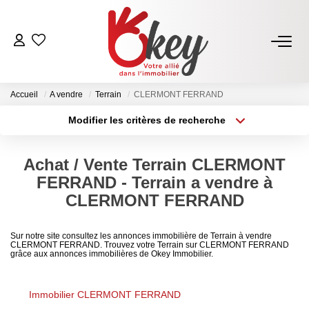
ACHETER
Accueil
A vendre
Terrain
CLERMONT FERRAND
Nos Annonces
Modifier les critères de recherche
Terrains À Bâtir Issoire
Type de transaction
Localisation
Acheter
Localisation
Acheter Avec Okey
Achat / Vente Terrain CLERMONT
Type de bien
Sélectionnez...
Surface min
FERRAND - Terrain a vendre à
VENDRE
CLERMONT FERRAND
Plus de critères
Budget max
Estimer Mon Bien
Sur notre site consultez les annonces immobilière de Terrain à vendre
CLERMONT FERRAND. Trouvez votre Terrain sur CLERMONT FERRAND
Créer une alerte
Vendre Avec Okey
grâce aux annonces immobilières de Okey Immobilier.
Combien D’acquéreurs Potentiels Pour Mon Bien ?
Immobilier CLERMONT FERRAND
Espace Vendeur