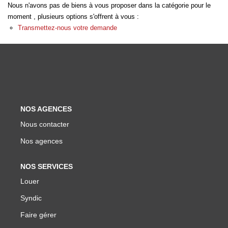
Nous n'avons pas de biens à vous proposer dans la catégorie pour le
Biens Vendus
moment , plusieurs options s'offrent à vous :
Transmettez-nous votre demande
ESTIMER
LOUER
Nos Annonces
NOS AGENCES
Louer Avec Okey
Nous contacter
Dossier De Candidature
Nos agences
NOS SERVICES
FAIRE GÉRER
Louer
Syndic
SYNDIC
Faire gérer