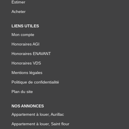
NOTRE GROUPE
Estimer
Acheter
Nos Agences
Notre Équipe
LIENS UTILES
Mon compte
Nos Partenaires
Honoraires AGI
Nous Rejoindre
Honoraires ENAVANT
Nos Actualités Immo
Honoraires VDS
Nous Contacter
Mentions légales
Politique de confidentialité
ESPACE CLIENT
Plan du site
Espace Client Saint-Flour (VDS Immobilier)
NOS ANNONCES
Espace Client Aurillac (AGI)
Appartement à louer, Aurillac
Espace Dossier Location
Appartement à louer, Saint flour