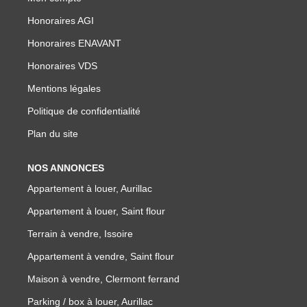
NOTRE GROUPE
Honoraires AGI
Nos Agences
Honoraires ENAVANT
Notre Équipe
Honoraires VDS
Nos Partenaires
Mentions légales
Nous Rejoindre
Politique de confidentialité
Nos Actualités Immo
Plan du site
Nous Contacter
NOS ANNONCES
Appartement à louer, Aurillac
ESPACE CLIENT
Appartement à louer, Saint flour
Terrain à vendre, Issoire
Espace Client Saint-Flour (VDS Immobilier)
Appartement à vendre, Saint flour
Espace Client Aurillac (AGI)
Maison à vendre, Clermont ferrand
Espace Dossier Location
Parking / box à louer, Aurillac