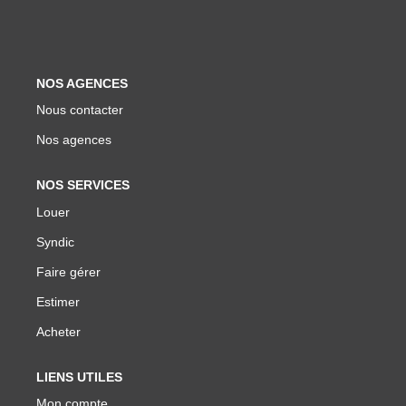
Biens Vendus
ESTIMER
NOS AGENCES
Nous contacter
LOUER
Nos agences
Nos Annonces
NOS SERVICES
Louer Avec Okey
Louer
Dossier De Candidature
Syndic
Faire gérer
Estimer
FAIRE GÉRER
Acheter
SYNDIC
LIENS UTILES
Mon compte