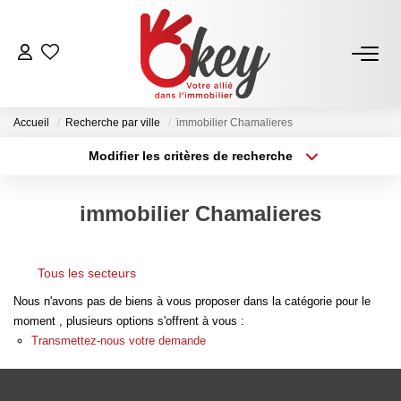
ACHETER
Accueil
Recherche par ville
immobilier Chamalieres
Nos Annonces
Modifier les critères de recherche
Terrains À Bâtir Issoire
Type de transaction
Localisation
Acheter
Localisation
Acheter Avec Okey
immobilier Chamalieres
Type de bien
Sélectionnez...
Surface min
VENDRE
Tous les secteurs
Plus de critères
Budget max
Estimer Mon Bien
Nous n'avons pas de biens à vous proposer dans la catégorie pour le
Créer une alerte
moment , plusieurs options s'offrent à vous :
Vendre Avec Okey
Transmettez-nous votre demande
Combien D’acquéreurs Potentiels Pour Mon Bien ?
Espace Vendeur