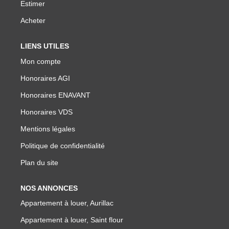
NOTRE GROUPE
Estimer
Acheter
Nos Agences
Notre Équipe
LIENS UTILES
Mon compte
Nos Partenaires
Honoraires AGI
Nous Rejoindre
Honoraires ENAVANT
Nos Actualités Immo
Honoraires VDS
Nous Contacter
Mentions légales
Politique de confidentialité
ESPACE CLIENT
Plan du site
Espace Client Saint-Flour (VDS Immobilier)
NOS ANNONCES
Espace Client Aurillac (AGI)
Appartement à louer, Aurillac
Espace Dossier Location
Appartement à louer, Saint flour