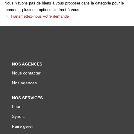
Nous n'avons pas de biens à vous proposer dans la catégorie pour le
Biens Vendus
moment , plusieurs options s'offrent à vous :
Transmettez-nous votre demande
ESTIMER
LOUER
Nos Annonces
NOS AGENCES
Louer Avec Okey
Nous contacter
Dossier De Candidature
Nos agences
NOS SERVICES
FAIRE GÉRER
Louer
Syndic
SYNDIC
Faire gérer