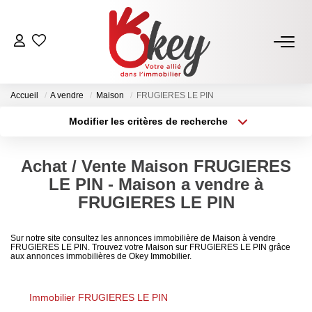
ACHETER
Accueil
A vendre
Maison
FRUGIERES LE PIN
Nos Annonces
Modifier les critères de recherche
Terrains À Bâtir Issoire
Type de transaction
Localisation
Acheter
Localisation
Acheter Avec Okey
Achat / Vente Maison FRUGIERES
Type de bien
Sélectionnez...
Surface min
LE PIN - Maison a vendre à
VENDRE
FRUGIERES LE PIN
Plus de critères
Budget max
Estimer Mon Bien
Sur notre site consultez les annonces immobilière de Maison à vendre
FRUGIERES LE PIN. Trouvez votre Maison sur FRUGIERES LE PIN grâce
Créer une alerte
Vendre Avec Okey
aux annonces immobilières de Okey Immobilier.
Combien D’acquéreurs Potentiels Pour Mon Bien ?
Immobilier FRUGIERES LE PIN
Espace Vendeur