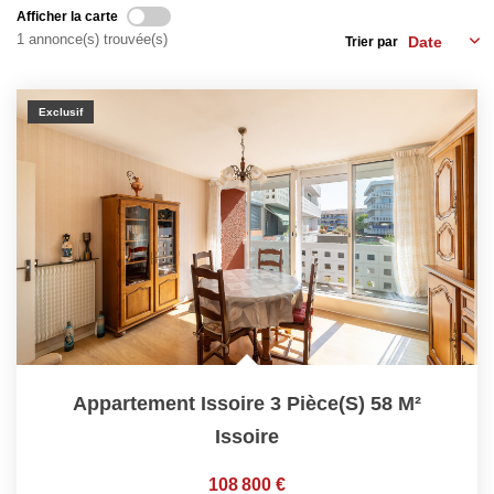
Afficher la carte
Biens Vendus
1 annonce(s) trouvée(s)
Trier par
ESTIMER
Exclusif
LOUER
Nos Annonces
Louer Avec Okey
Dossier De Candidature
FAIRE GÉRER
Appartement Issoire 3 Pièce(s) 58 M²
Issoire
SYNDIC
108 800 €