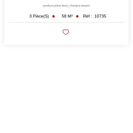
NOTRE GROUPE
product.price.fees_charges.teaser
58
M²
Réf :
10735
3
Pièce(s)
Nos Agences
Notre Équipe
Nos Partenaires
Nous Rejoindre
Nos Actualités Immo
Nous Contacter
ESPACE CLIENT
Espace Client Saint-Flour (VDS Immobilier)
Espace Client Aurillac (AGI)
Espace Dossier Location