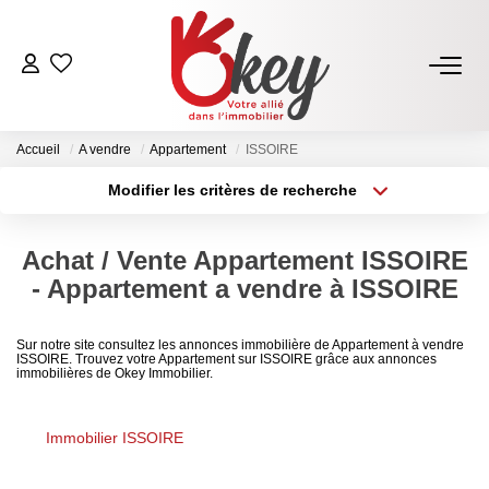
ACHETER
Accueil
A vendre
Appartement
ISSOIRE
Nos Annonces
Modifier les critères de recherche
Terrains À Bâtir Issoire
Type de transaction
Localisation
Acheter
Localisation
Acheter Avec Okey
Achat / Vente Appartement ISSOIRE
Type de bien
Sélectionnez...
Surface min
- Appartement a vendre à ISSOIRE
VENDRE
Plus de critères
Budget max
Sur notre site consultez les annonces immobilière de Appartement à vendre
ISSOIRE. Trouvez votre Appartement sur ISSOIRE grâce aux annonces
Estimer Mon Bien
immobilières de Okey Immobilier.
Créer une alerte
Vendre Avec Okey
Combien D’acquéreurs Potentiels Pour Mon Bien ?
Immobilier ISSOIRE
Espace Vendeur