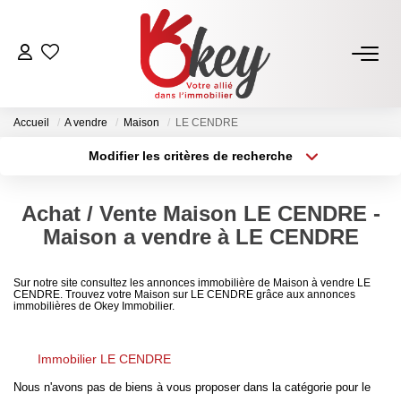
ACHETER
Accueil
A vendre
Maison
LE CENDRE
Nos Annonces
Modifier les critères de recherche
Terrains À Bâtir Issoire
Type de transaction
Localisation
Acheter
Localisation
Acheter Avec Okey
Achat / Vente Maison LE CENDRE -
Type de bien
Sélectionnez...
Surface min
Maison a vendre à LE CENDRE
VENDRE
Plus de critères
Budget max
Sur notre site consultez les annonces immobilière de Maison à vendre LE
CENDRE. Trouvez votre Maison sur LE CENDRE grâce aux annonces
Estimer Mon Bien
immobilières de Okey Immobilier.
Créer une alerte
Vendre Avec Okey
Combien D’acquéreurs Potentiels Pour Mon Bien ?
Immobilier LE CENDRE
Nous n'avons pas de biens à vous proposer dans la catégorie pour le
Espace Vendeur