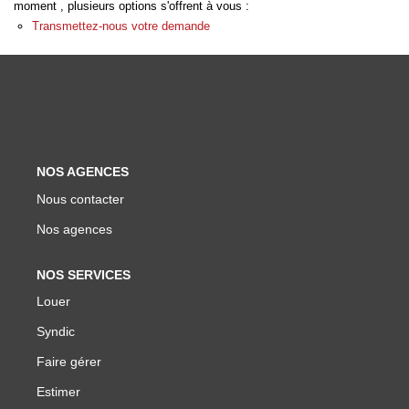
moment , plusieurs options s'offrent à vous :
Biens Vendus
Transmettez-nous votre demande
ESTIMER
LOUER
NOS AGENCES
Nos Annonces
Nous contacter
Louer Avec Okey
Nos agences
Dossier De Candidature
NOS SERVICES
Louer
FAIRE GÉRER
Syndic
SYNDIC
Faire gérer
Estimer