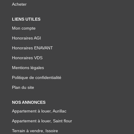
NOTRE GROUPE
Acheter
Nos Agences
LIENS UTILES
Notre Équipe
Mon compte
Nos Partenaires
Honoraires AGI
Nous Rejoindre
Honoraires ENAVANT
Nos Actualités Immo
Honoraires VDS
Nous Contacter
Mentions légales
Politique de confidentialité
ESPACE CLIENT
Plan du site
Espace Client Saint-Flour (VDS Immobilier)
NOS ANNONCES
Appartement à louer, Aurillac
Espace Client Aurillac (AGI)
Appartement à louer, Saint flour
Espace Dossier Location
Terrain à vendre, Issoire