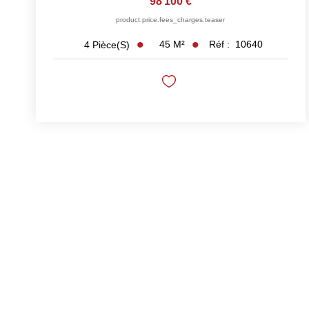
98 100 €
product.price.fees_charges.teaser
45
M²
Réf :
10640
4
Pièce(s)