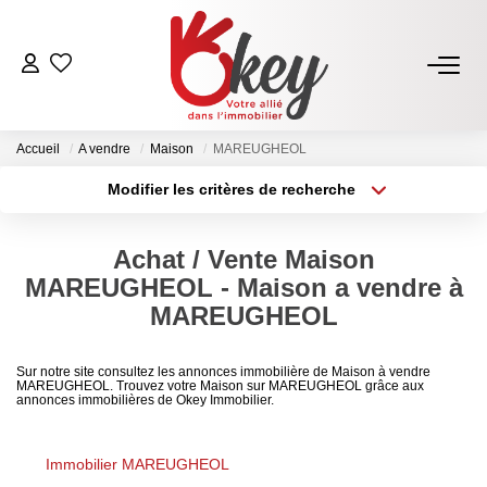
ACHETER
Accueil
A vendre
Maison
MAREUGHEOL
Nos Annonces
Modifier les critères de recherche
Terrains À Bâtir Issoire
Type de transaction
Localisation
Acheter
Localisation
Acheter Avec Okey
Achat / Vente Maison
Type de bien
Sélectionnez...
Surface min
MAREUGHEOL - Maison a vendre à
VENDRE
MAREUGHEOL
Plus de critères
Budget max
Estimer Mon Bien
Sur notre site consultez les annonces immobilière de Maison à vendre
MAREUGHEOL. Trouvez votre Maison sur MAREUGHEOL grâce aux
Créer une alerte
Vendre Avec Okey
annonces immobilières de Okey Immobilier.
Combien D’acquéreurs Potentiels Pour Mon Bien ?
Immobilier MAREUGHEOL
Espace Vendeur