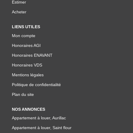
NOTRE GROUPE
Estimer
Acheter
Nos Agences
Notre Équipe
LIENS UTILES
Mon compte
Nos Partenaires
Honoraires AGI
Nous Rejoindre
Honoraires ENAVANT
Nos Actualités Immo
Honoraires VDS
Nous Contacter
Mentions légales
Politique de confidentialité
ESPACE CLIENT
Plan du site
Espace Client Saint-Flour (VDS Immobilier)
NOS ANNONCES
Espace Client Aurillac (AGI)
Appartement à louer, Aurillac
Espace Dossier Location
Appartement à louer, Saint flour