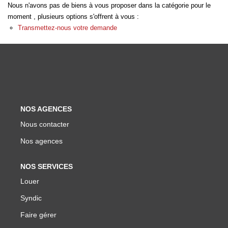
Nous n'avons pas de biens à vous proposer dans la catégorie pour le
Biens Vendus
moment , plusieurs options s'offrent à vous :
Transmettez-nous votre demande
ESTIMER
LOUER
Nos Annonces
NOS AGENCES
Louer Avec Okey
Nous contacter
Dossier De Candidature
Nos agences
NOS SERVICES
FAIRE GÉRER
Louer
Syndic
SYNDIC
Faire gérer