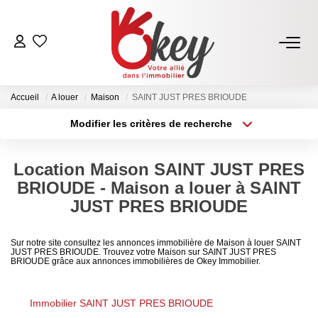
ACHETER
Accueil
A louer
Maison
SAINT JUST PRES BRIOUDE
Nos Annonces
Modifier les critères de recherche
Terrains À Bâtir Issoire
Type de transaction
Localisation
Acheter
Localisation
Acheter Avec Okey
Location Maison SAINT JUST PRES
Type de bien
Sélectionnez...
Surface min
BRIOUDE - Maison a louer à SAINT
VENDRE
JUST PRES BRIOUDE
Plus de critères
Budget max
Estimer Mon Bien
Sur notre site consultez les annonces immobilière de Maison à louer SAINT
JUST PRES BRIOUDE. Trouvez votre Maison sur SAINT JUST PRES
Créer une alerte
Vendre Avec Okey
BRIOUDE grâce aux annonces immobilières de Okey Immobilier.
Combien D’acquéreurs Potentiels Pour Mon Bien ?
Immobilier SAINT JUST PRES BRIOUDE
Espace Vendeur