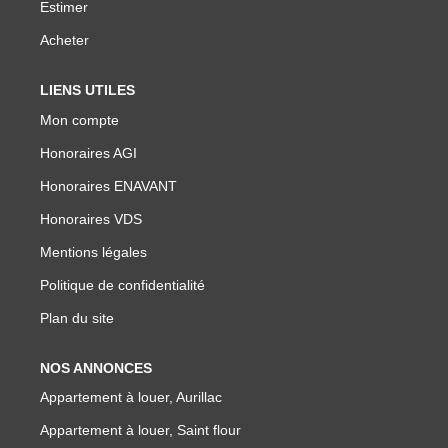
NOTRE GROUPE
Estimer
Acheter
Nos Agences
Notre Équipe
LIENS UTILES
Mon compte
Nos Partenaires
Honoraires AGI
Nous Rejoindre
Honoraires ENAVANT
Nos Actualités Immo
Honoraires VDS
Nous Contacter
Mentions légales
Politique de confidentialité
ESPACE CLIENT
Plan du site
Espace Client Saint-Flour (VDS Immobilier)
NOS ANNONCES
Espace Client Aurillac (AGI)
Appartement à louer, Aurillac
Espace Dossier Location
Appartement à louer, Saint flour