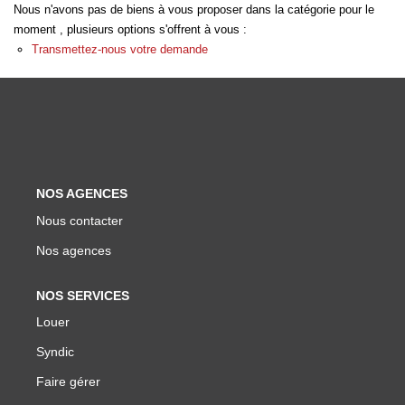
Nous n'avons pas de biens à vous proposer dans la catégorie pour le
Biens Vendus
moment , plusieurs options s'offrent à vous :
Transmettez-nous votre demande
ESTIMER
LOUER
Nos Annonces
NOS AGENCES
Louer Avec Okey
Nous contacter
Dossier De Candidature
Nos agences
NOS SERVICES
FAIRE GÉRER
Louer
Syndic
SYNDIC
Faire gérer