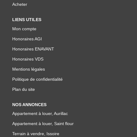
NOTRE GROUPE
Acheter
Nos Agences
LIENS UTILES
Notre Équipe
Mon compte
Nos Partenaires
Honoraires AGI
Nous Rejoindre
Honoraires ENAVANT
Nos Actualités Immo
Honoraires VDS
Nous Contacter
Mentions légales
Politique de confidentialité
ESPACE CLIENT
Plan du site
Espace Client Saint-Flour (VDS Immobilier)
NOS ANNONCES
Appartement à louer, Aurillac
Espace Client Aurillac (AGI)
Appartement à louer, Saint flour
Espace Dossier Location
Terrain à vendre, Issoire