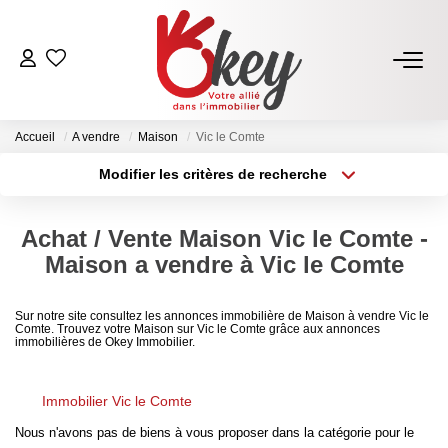
ACHETER
Accueil
A vendre
Maison
Vic le Comte
Nos Annonces
Modifier les critères de recherche
Terrains À Bâtir Issoire
Type de transaction
Localisation
Acheter
Localisation
Acheter Avec Okey
Achat / Vente Maison Vic le Comte -
Type de bien
Sélectionnez...
Surface min
Maison a vendre à Vic le Comte
VENDRE
Plus de critères
Budget max
Sur notre site consultez les annonces immobilière de Maison à vendre Vic le
Comte. Trouvez votre Maison sur Vic le Comte grâce aux annonces
Estimer Mon Bien
immobilières de Okey Immobilier.
Créer une alerte
Vendre Avec Okey
Combien D’acquéreurs Potentiels Pour Mon Bien ?
Immobilier Vic le Comte
Nous n'avons pas de biens à vous proposer dans la catégorie pour le
Espace Vendeur