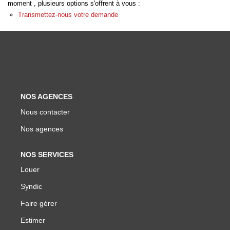
moment , plusieurs options s'offrent à vous :
Biens Vendus
Transmettez-nous votre demande
ESTIMER
LOUER
NOS AGENCES
Nos Annonces
Nous contacter
Louer Avec Okey
Nos agences
Dossier De Candidature
NOS SERVICES
Louer
FAIRE GÉRER
Syndic
SYNDIC
Faire gérer
Estimer