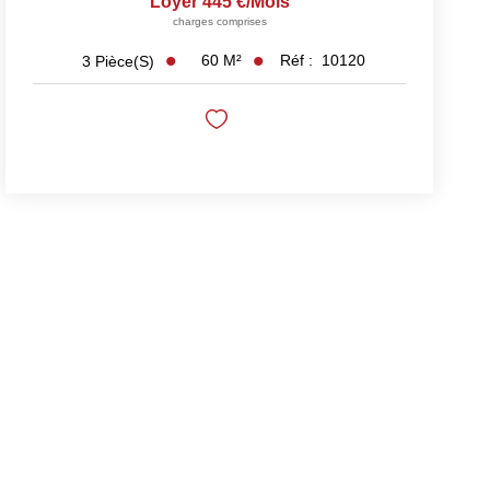
Loyer 445 €/mois
charges comprises
60
M²
Réf :
10120
3
Pièce(s)