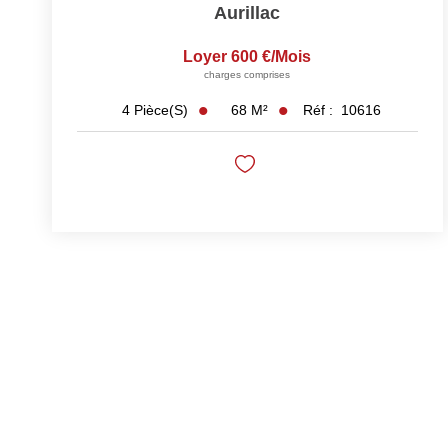
Aurillac
Loyer 600 €/mois
charges comprises
68
M²
Réf :
10616
4
Pièce(s)