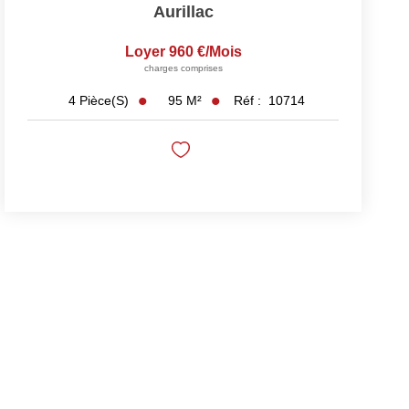
Aurillac
Loyer 960 €/mois
charges comprises
95
M²
Réf :
10714
4
Pièce(s)