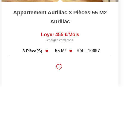
Appartement Aurillac 3 Pièces 55 M2
Aurillac
Loyer 455 €/mois
charges comprises
55
M²
Réf :
10697
3
Pièce(s)