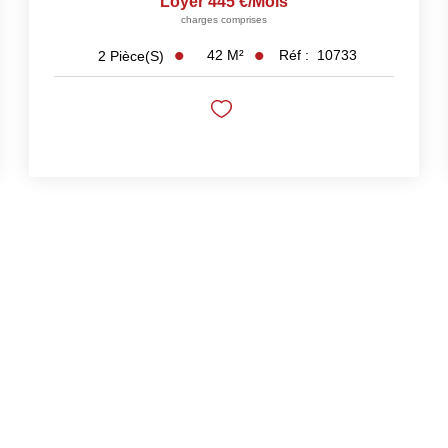
Loyer 445 €/mois
charges comprises
42
M²
Réf :
10733
2
Pièce(s)