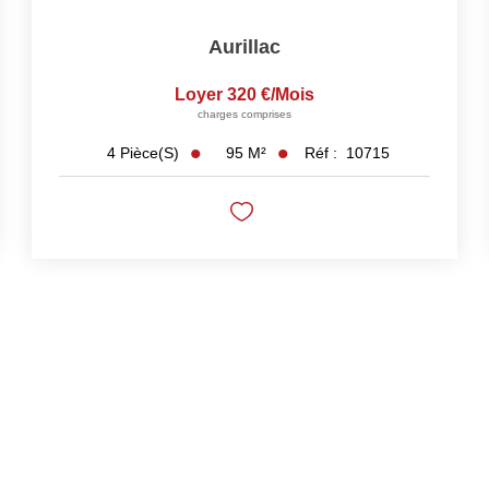
Aurillac
Loyer 320 €/mois
charges comprises
95
M²
Réf :
10715
4
Pièce(s)