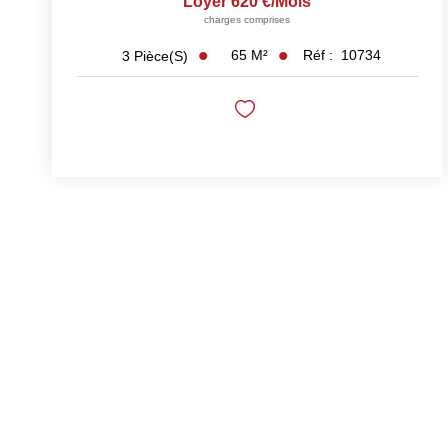
Loyer 620 €/mois
charges comprises
65
M²
Réf :
10734
3
Pièce(s)