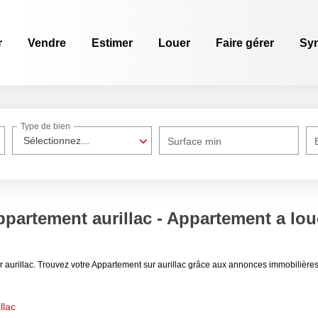
r
Vendre
Estimer
Louer
Faire gérer
Sy
Type de bien
Sélectionnez...
Surface min
partement aurillac - Appartement a loue
r aurillac. Trouvez votre Appartement sur aurillac grâce aux annonces immobilière
llac