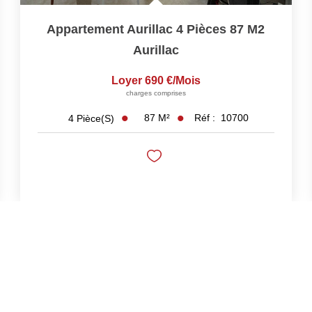
Appartement Aurillac 4 Pièces 87 M2
Aurillac
Loyer 690 €/mois
charges comprises
87
M²
Réf :
10700
4
Pièce(s)