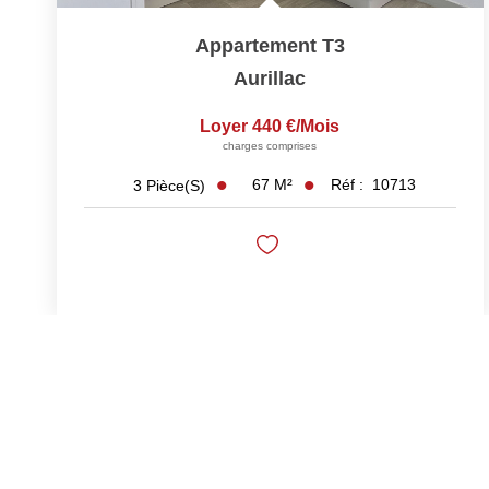
Appartement T3
Aurillac
Loyer 440 €/mois
charges comprises
67
M²
Réf :
10713
3
Pièce(s)