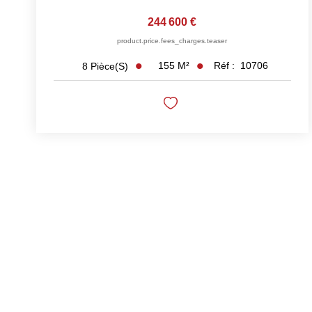
244 600 €
product.price.fees_charges.teaser
155
M²
Réf :
10706
8
Pièce(s)