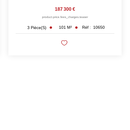
187 300 €
product.price.fees_charges.teaser
101
M²
Réf :
10650
3
Pièce(s)